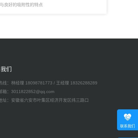
与良好的吸附性的特点
系我们
热线：
林经理 18098781773
/
王经理 18326288289
箱：3011822852@qq.com
地址：安徽省六安市叶集区经济开发区纬三路口
联系我们